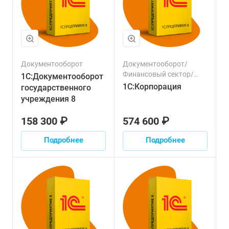
Документооборот
Документооборот/
Финансовый сектор/
1С:Документооборот
Логистика/Транспорт/
1С:Корпорация
государственного
Производство/Налоги/
учреждения 8
Зарплата/Персонал/
Продажи/Ресурсы/
158 300 ₽
574 600 ₽
Управленческий учет
Подробнее
Подробнее