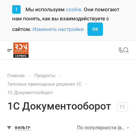
!
Мы используем
cookie
. Они помогают
нам понять, как вы взаимодействуете с
сайтом.
Изменить настройки
ОК
—
—
Главная
Продукты
—
Типовые прикладные решения 1С
1С Документооборот
1С Документооборот
11
По популярности (возрастание)
ФИЛЬТР